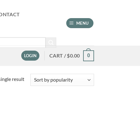
ONTACT
MENU
CART /
$
0.00
0
LOGIN
ingle result